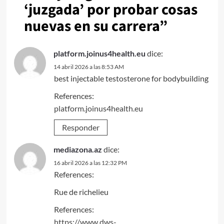
‘juzgada’ por probar cosas
nuevas en su carrera
”
platform.joinus4health.eu
dice:
14 abril 2026 a las 8:53 AM
best injectable testosterone for bodybuilding
References:
platform.joinus4health.eu
Responder
mediazona.az
dice:
16 abril 2026 a las 12:32 PM
References:
Rue de richelieu
References:
https://www.dws-