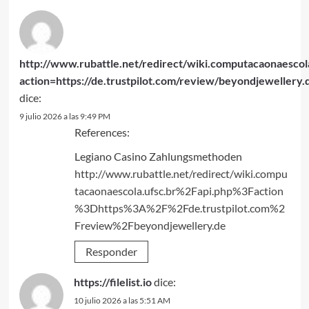
http://www.rubattle.net/redirect/wiki.computacaonaescola
action=https://de.trustpilot.com/review/beyondjewellery.
dice:
9 julio 2026 a las 9:49 PM
References:
Legiano Casino Zahlungsmethoden
http://www.rubattle.net/redirect/wiki.compu
tacaonaescola.ufsc.br%2Fapi.php%3Faction
%3Dhttps%3A%2F%2Fde.trustpilot.com%2
Freview%2Fbeyondjewellery.de
Responder
https://filelist.io
dice:
10 julio 2026 a las 5:51 AM