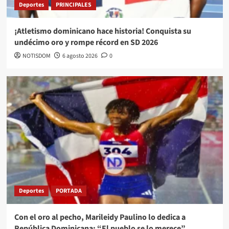
Deportes
PRINCIPALES
¡Atletismo dominicano hace historia! Conquista su
undécimo oro y rompe récord en SD 2026
NOTISDOM
6 agosto 2026
0
Deportes
PORTADA
Con el oro al pecho, Marileidy Paulino lo dedica a
República Dominicana: “El pueblo se lo merece”