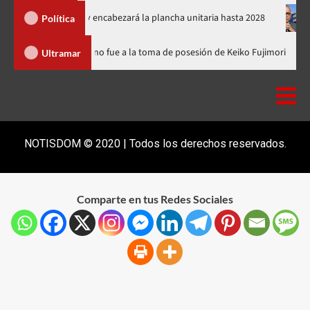
á el PRM y encabezará la plancha unitaria hasta 2028
Carlos G
Política
nicana
Luis Abinader no fue a la toma de posesión de Keiko Fu
Ultramar
NOTISDOM © 2020 | Todos los derechos reservados.
Comparte en tus Redes Sociales