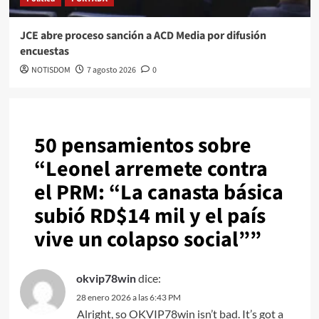
JCE abre proceso sanción a ACD Media por difusión
encuestas
NOTISDOM
7 agosto 2026
0
50 pensamientos sobre
“
Leonel arremete contra
el PRM: “La canasta básica
subió RD$14 mil y el país
vive un colapso social”
”
okvip78win
dice:
28 enero 2026 a las 6:43 PM
Alright, so OKVIP78win isn’t bad. It’s got a