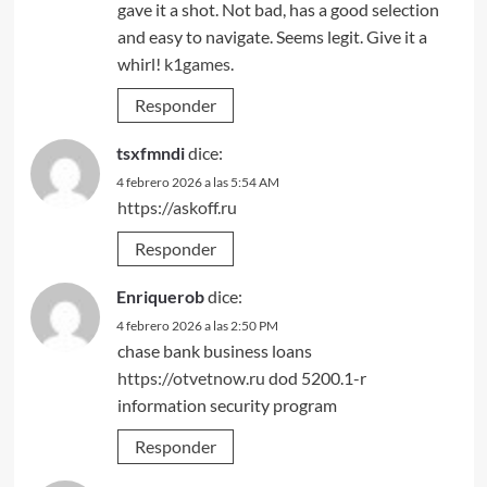
gave it a shot. Not bad, has a good selection
and easy to navigate. Seems legit. Give it a
whirl!
k1games
.
Responder
tsxfmndi
dice:
4 febrero 2026 a las 5:54 AM
https://askoff.ru
Responder
Enriquerob
dice:
4 febrero 2026 a las 2:50 PM
chase bank business loans
https://otvetnow.ru
dod 5200.1-r
information security program
Responder