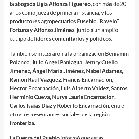
la
abogada Ligia Alfonza Figuereo
, con más de 20
años como jueza de primera instancia, y los
productores agropecuarios Eusebio “Ravelo”
Fortuna y Alfonso Jiménez
, junto a un amplio
equipo de
líderes comunitarios y políticos
.
También se integraron a la organización
Benjamín
Polanco, Julio Ángel Paniagua, Jernry Cuello
Jiménez, Ángel María Jiménez, Nabel Adames,
Ramón Raúl Vázquez, Francis Encarnación,
Héctor Encarnación, Luis Alberto Valdez, Santos
Herminio Cueva, Nurys Lauris Encarnación,
Carlos Isaías Díaz y Roberto Encarnación
, entre
otros representantes sociales de la
región
fronteriza
.
La
Fuerza del Pueblo
informó que estas