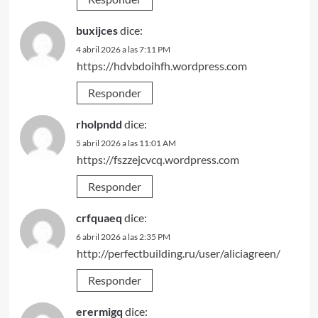
buxijces
dice:
4 abril 2026 a las 7:11 PM
https://hdvbdoihfh.wordpress.com
Responder
rholpndd
dice:
5 abril 2026 a las 11:01 AM
https://fszzejcvcq.wordpress.com
Responder
crfquaeq
dice:
6 abril 2026 a las 2:35 PM
http://perfectbuilding.ru/user/aliciagreen/
Responder
erermigq
dice: