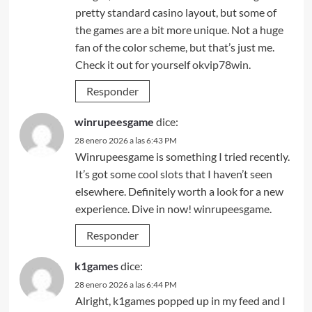
pretty standard casino layout, but some of
the games are a bit more unique. Not a huge
fan of the color scheme, but that’s just me.
Check it out for yourself
okvip78win
.
Responder
winrupeesgame
dice:
28 enero 2026 a las 6:43 PM
Winrupeesgame is something I tried recently.
It’s got some cool slots that I haven’t seen
elsewhere. Definitely worth a look for a new
experience. Dive in now!
winrupeesgame
.
Responder
k1games
dice:
28 enero 2026 a las 6:44 PM
Alright, k1games popped up in my feed and I