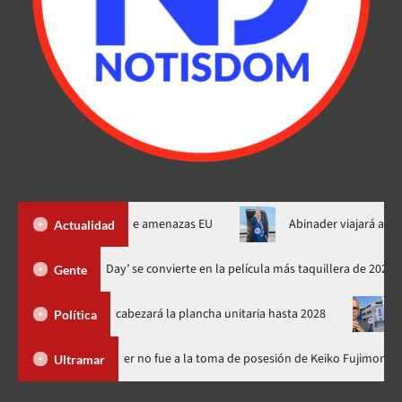
muz al fin de amenazas EU
Abinader viajará a Colombia a toma
Actualidad
‘Spider-Man: Brand New Day’ se convierte en la película más taqui
Gente
RM y encabezará la plancha unitaria hasta 2028
Carlos Gabrie
Política
 Dominicana
Luis Abinader no fue a la toma de posesión de Kei
Ultramar