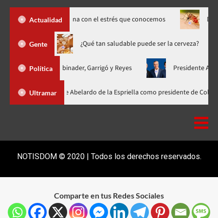
y cómo se relaciona con el estrés que conocemos
Dengue sube a
Actualidad
reno hasta 20 de agosto
¿Qué tan saludable puede ser la cerv
Gente
ificada con Abinader, Garrigó y Reyes
Presidente Abinader, Hip
Política
inader participa en la investidura de Abelardo de la Espriella como presid
Ultramar
NOTISDOM © 2020 | Todos los derechos reservados.
Comparte en tus Redes Sociales