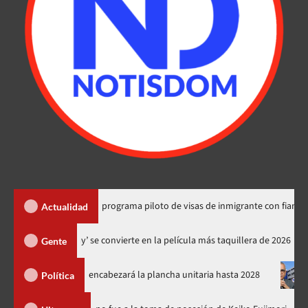
stado explica programa piloto de visas de inmigrante con fianza en RD
Actualidad
‘Spider-Man: Brand New Day’ se convierte en la película más taquillera
Gente
á el PRM y encabezará la plancha unitaria hasta 2028
Carlos G
Política