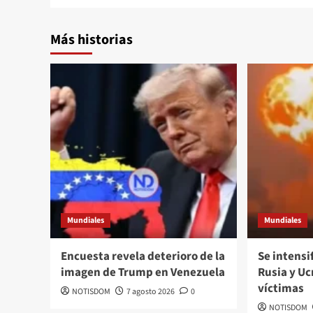
Más historias
Mundiales
Mundiales
Encuesta revela deterioro de la
Se intensi
imagen de Trump en Venezuela
Rusia y Uc
víctimas
NOTISDOM
7 agosto 2026
0
NOTISDOM