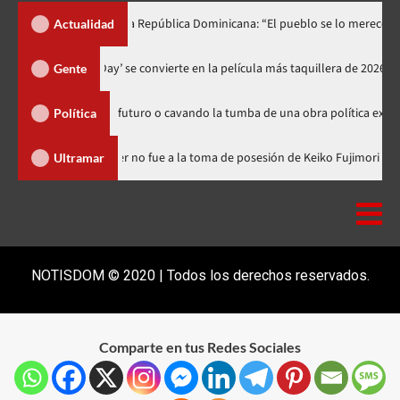
o lo dedica a República Dominicana: “El pueblo se lo merece”
«
Actualidad
‘Spider-Man: Brand New Day’ se convierte en la película más taquill
Gente
sembrando futuro o cavando la tumba de una obra política exitosa”
Política
minicana
Luis Abinader no fue a la toma de posesión de Keiko
Ultramar
NOTISDOM © 2020 | Todos los derechos reservados.
Comparte en tus Redes Sociales