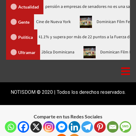
 Santos dice suspensión a empresas de senadores no es una sanción
Actualidad
estreno mundial en el Festival de Cine de Nueva York
Dominica
Gente
dario con 41.1% y supera por más de 22 puntos a la Fuerza del Pueblo
Política
en EE.UU. un avión construído en República Dominicana
Domini
Ultramar
NOTISDOM © 2020 | Todos los derechos reservados.
Comparte en tus Redes Sociales