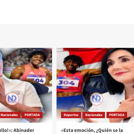
Nacionales
PORTADA
Deportes
Nacionales
PORTADA
llo!»: Abinader
«Esta emoción, ¿Quién se la