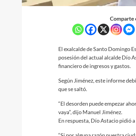
Comparte e
El exalcalde de Santo Domingo Es
posesión del actual alcalde Dío As
financiero de ingresos y gastos.
Según Jiménez, este informe debí
que se saltó.
“El desorden puede empezar ahori
vaya”, dijo Manuel Jiménez.
En respuesta, Dío Astacio pidió a
“Si por alguna razón nuestra ciudad