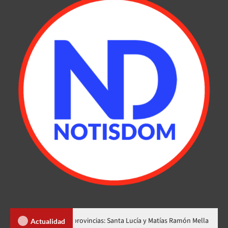
r dos nuevas provincias: Santa Lucía y Matías Ramón Mella
Dól
Actualidad