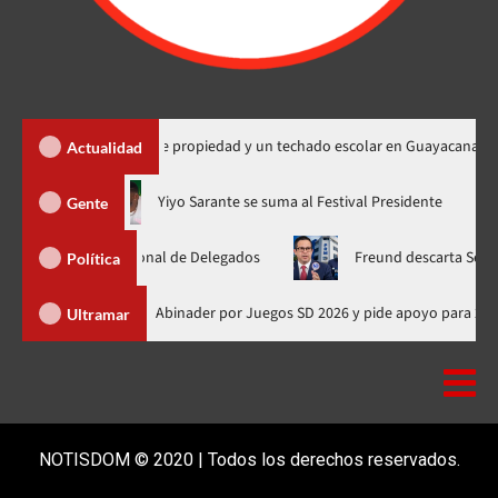
a 450 títulos de propiedad y un techado escolar en Guayacanal
Actualidad
hora en nuevo horario
Yiyo Sarante se suma al Festival Preside
Gente
mblea Nacional de Delegados
Freund descarta Secretaría de O
Política
Presidente de Honduras felicita a Abinader por Juegos SD 2026 y pide a
Ultramar
NOTISDOM © 2020 | Todos los derechos reservados.