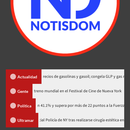
D$2 y RD$3 precios de gasolinas y gasoil; congela GLP y gas natural
Actualidad
odzilla Minus Zero» tendrá su estreno mundial en el Festival de Cine de Nu
Gente
rtidario con 41.1% y supera por más de 22 puntos a la Fuerza del Pueblo
Política
ca de Bodas”
Muere oficial Policía de NY tras realizarse cirugía 
Ultramar