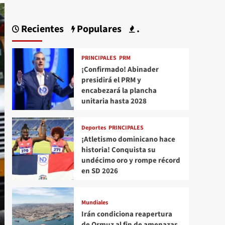
Recientes
Populares
.
PRINCIPALES
PRM
¡Confirmado! Abinader
presidirá el PRM y
encabezará la plancha
unitaria hasta 2028
Deportes
PRINCIPALES
¡Atletismo dominicano hace
historia! Conquista su
undécimo oro y rompe récord
en SD 2026
Mundiales
Irán condiciona reapertura
de Ormuz al fin de amenazas