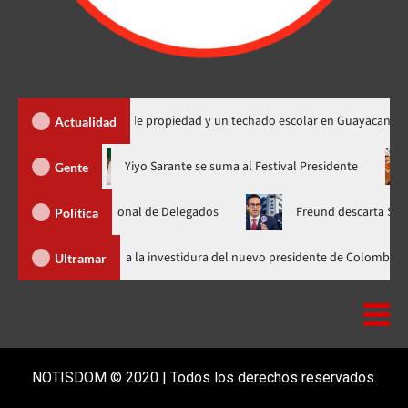
a 450 títulos de propiedad y un techado escolar en Guayacanal
Actualidad
ora en nuevo horario
Yiyo Sarante se suma al Festival Presiden
Gente
amblea Nacional de Delegados
Freund descarta Secretaría de O
Política
Abinader llega a Cali para asistir a la investidura del nuevo presidente 
Ultramar
NOTISDOM © 2020 | Todos los derechos reservados.