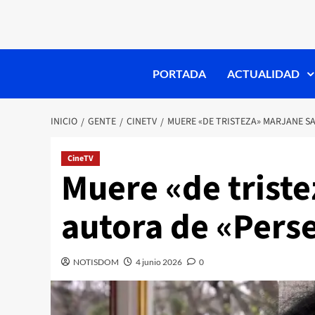
PORTADA
ACTUALIDAD
INICIO
GENTE
CINETV
MUERE «DE TRISTEZA» MARJANE SAT
CineTV
Muere «de triste
autora de «Perse
NOTISDOM
4 junio 2026
0