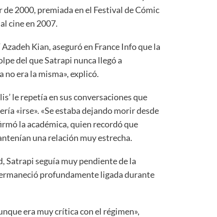
ir de 2000, premiada en el Festival de Cómic
l cine en 2007.
í Azadeh Kian, aseguró en France Info que la
lpe del que Satrapi nunca llegó a
 no era la misma», explicó.
lis’ le repetía en sus conversaciones que
ería «irse». «Se estaba dejando morir desde
afirmó la académica, quien recordó que
antenían una relación muy estrecha.
d, Satrapi seguía muy pendiente de la
e permaneció profundamente ligada durante
nque era muy crítica con el régimen»,