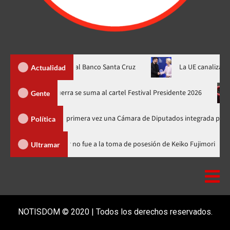
alificación “AA-” al Banco Santa Cruz
La UE canaliza otros $1.40
Actualidad
ones
Juan Luis Guerra se suma al cartel Festival Presidente 20
Gente
e elegirá por primera vez una Cámara de Diputados integrada por 170 legisla
Política
nicana
Luis Abinader no fue a la toma de posesión de Keiko Fu
Ultramar
NOTISDOM © 2020 | Todos los derechos reservados.