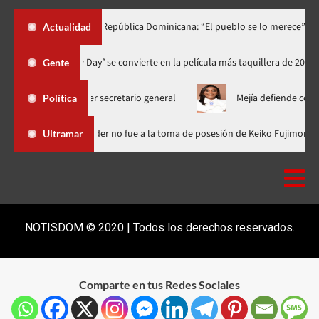
lo dedica a República Dominicana: “El pueblo se lo merece”
«¡Q
Actualidad
‘Spider-Man: Brand New Day’ se convierte en la película más taqui
Gente
ra escoger secretario general
Mejía defiende consenso PRM pa
Política
Dominicana
Luis Abinader no fue a la toma de posesión de Keik
Ultramar
NOTISDOM © 2020 | Todos los derechos reservados.
Comparte en tus Redes Sociales