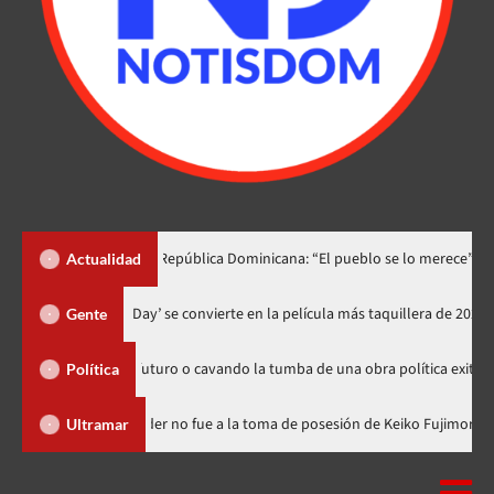
o lo dedica a República Dominicana: “El pueblo se lo merece”
«
Actualidad
‘Spider-Man: Brand New Day’ se convierte en la película más taquill
Gente
embrando futuro o cavando la tumba de una obra política exitosa”
Política
ominicana
Luis Abinader no fue a la toma de posesión de Keiko
Ultramar