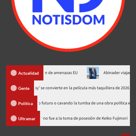
de Ormuz al fin de amenazas EU
Abinader viajará a Colombia a 
Actualidad
‘Spider-Man: Brand New Day’ se convierte en la película más taquille
Gente
sembrando futuro o cavando la tumba de una obra política exitosa”
Política
minicana
Luis Abinader no fue a la toma de posesión de Keiko 
Ultramar