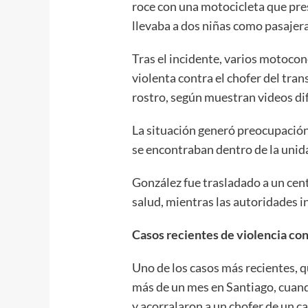
roce con una motocicleta que pre
llevaba a dos niñas como pasajera
Tras el incidente, varios motoco
violenta contra el chofer del tra
rostro, según muestran videos di
La situación generó preocupació
se encontraban dentro de la unida
González fue trasladado a un cen
salud, mientras las autoridades i
Casos recientes de violencia co
Uno de los casos más recientes, q
más de un mes en Santiago, cuan
y acorralaron a un chofer de un 