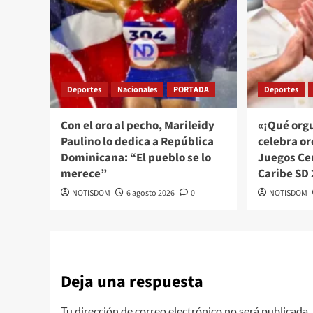
Deportes
Nacionales
PORTADA
Deportes
Con el oro al pecho, Marileidy
«¡Qué orgu
Paulino lo dedica a República
celebra or
Dominicana: “El pueblo se lo
Juegos Ce
merece”
Caribe SD
NOTISDOM
6 agosto 2026
0
NOTISDOM
Deja una respuesta
Tu dirección de correo electrónico no será publicada.