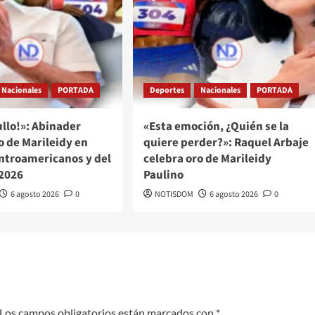
Nacionales
PORTADA
Deportes
Nacionales
PORTADA
llo!»: Abinader
«Esta emoción, ¿Quién se la
o de Marileidy en
quiere perder?»: Raquel Arbaje
ntroamericanos y del
celebra oro de Marileidy
 2026
Paulino
6 agosto 2026
0
NOTISDOM
6 agosto 2026
0
Los campos obligatorios están marcados con
*