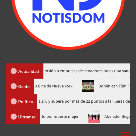
Santos dice suspensión a empresas de senadores no es una sanción
Actualidad
estreno mundial en el Festival de Cine de Nueva York
Dominica
Gente
ario con 41.1% y supera por más de 22 puntos a la Fuerza del Pueblo
Política
ió de RD supuesto médico investigado por muerte mujer
Abina
Ultramar