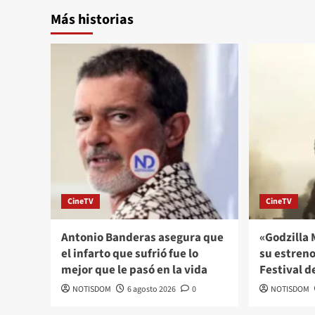
Más historias
CineTV
CineTV
Antonio Banderas asegura que
«Godzilla 
el infarto que sufrió fue lo
su estreno
mejor que le pasó en la vida
Festival d
NOTISDOM
6 agosto 2026
0
NOTISDOM