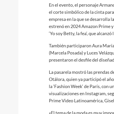
En el evento, el personaje Arman
el corte simbólico de la cinta par
empresa en la que se desarrolla la
estrenó en 2024 Amazon Prime y q
‘Yo soy Betty, la fea‘, que alcanzó
También participaron Aura María
(Marcela Posada) y Luces Velázqu
presentaron el desfile del diseñ
La pasarela mostró las prendas d
Otálora, quien ya participó el añ
la ‘Fashion Week‘ de París, con u
visualizaciones en Instagram, seg
Prime Video Latinoamérica, Gisel
«El tema de la moda es muy impor