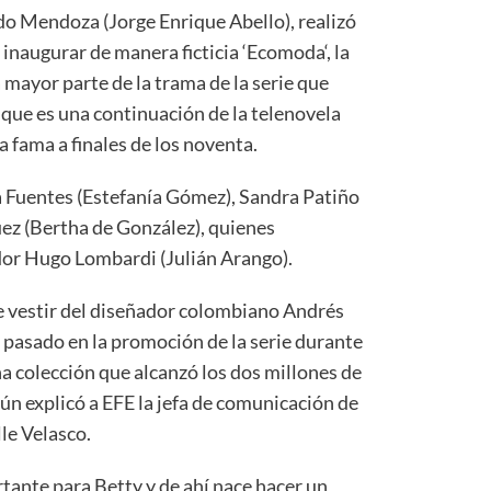
do Mendoza (Jorge Enrique Abello), realizó
a inaugurar de manera ficticia ‘Ecomoda‘, la
 mayor parte de la trama de la serie que
ue es una continuación de la telenovela
 la fama a finales de los noventa.
 Fuentes (Estefanía Gómez), Sandra Patiño
ez (Bertha de González), quienes
ador Hugo Lombardi (Julián Arango).
e vestir del diseñador colombiano Andrés
o pasado en la promoción de la serie durante
na colección que alcanzó los dos millones de
ún explicó a EFE la jefa de comunicación de
le Velasco.
tante para Betty y de ahí nace hacer un