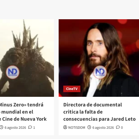
CineTV
Minus Zero» tendrá
Directora de documental
 mundial en el
critica la falta de
e Cine de Nueva York
consecuencias para Jared Leto
6 agosto 2026
1
NOTISDOM
6 agosto 2026
0