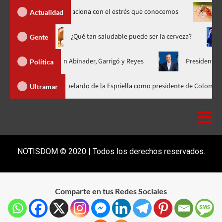
s» y cómo se relaciona con el estrés que conocemos
Dengue sub
Actualidad
o hasta 20 de agosto
¿Qué tan saludable puede ser la cerveza
Gente
 unificada con Abinader, Garrigó y Reyes
Presidente Abinader, 
Política
der participa en la investidura de Abelardo de la Espriella como president
Ultramar
NOTISDOM © 2020 | Todos los derechos reservados.
Comparte en tus Redes Sociales