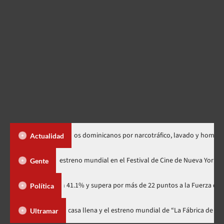
tradición de dos dominicanos por narcotráfico, lavado y homicidio
Actualidad
«Godzilla Minus Zero» tendrá su estreno mundial en el Festival de Cine de 
Gente
tidario con 41.1% y supera por más de 22 puntos a la Fuerza del Pueblo
Política
ival celebra 15 años con una gala a casa llena y el estreno mundial de “La 
Ultramar