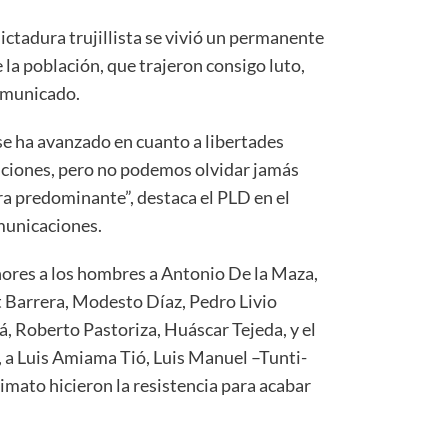
dictadura trujillista se vivió un permanente
e la población, que trajeron consigo luto,
comunicado.
se ha avanzado en cuanto a libertades
tuciones, pero no podemos olvidar jamás
era predominante”, destaca el PLD en el
municaciones.
honores a los hombres a Antonio De la Maza,
 Barrera, Modesto Díaz, Pedro Livio
, Roberto Pastoriza, Huáscar Tejeda, y el
 a Luis Amiama Tió, Luis Manuel –Tunti-
nimato hicieron la resistencia para acabar