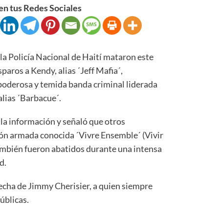
n tus Redes Sociales
 Policía Nacional de Haití mataron este
aros a Kendy, alias ´Jeff Mafia´,
poderosa y temida banda criminal liderada
alias ´Barbacue´.
 la información y señaló que otros
ón armada conocida ´Vivre Ensemble´ (Vivir
también fueron abatidos durante una intensa
d.
recha de Jimmy Cherisier, a quien siempre
úblicas.