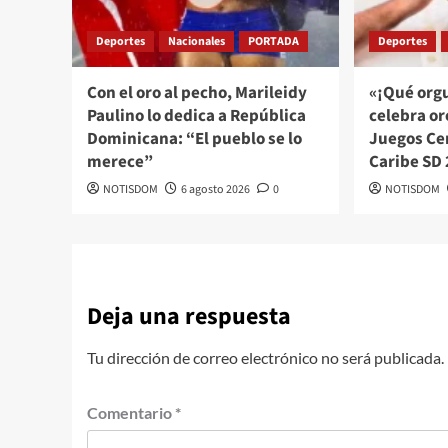
Deportes
Nacionales
PORTADA
Deportes
Con el oro al pecho, Marileidy
«¡Qué orgu
Paulino lo dedica a República
celebra or
Dominicana: “El pueblo se lo
Juegos Ce
merece”
Caribe SD
NOTISDOM
6 agosto 2026
0
NOTISDOM
Deja una respuesta
Tu dirección de correo electrónico no será publicada.
Comentario
*