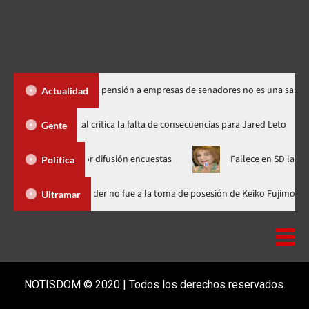
s Santos dice suspensión a empresas de senadores no es una sanción
Actualidad
Directora de documental critica la falta de consecuencias para Jare
Gente
D Media por difusión encuestas
Fallece en SD la abogada Marí
Política
ominicana
Luis Abinader no fue a la toma de posesión de Keik
Ultramar
NOTISDOM © 2020 | Todos los derechos reservados.