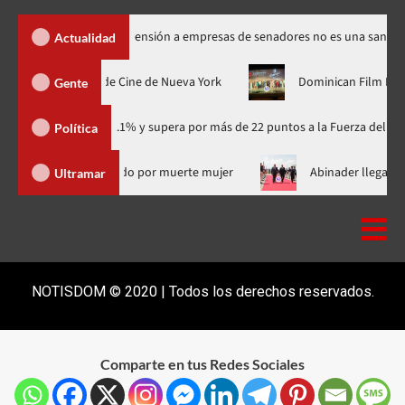
 Santos dice suspensión a empresas de senadores no es una sanción
Actualidad
estreno mundial en el Festival de Cine de Nueva York
Dominica
Gente
ario con 41.1% y supera por más de 22 puntos a la Fuerza del Pueblo
Política
ó de RD supuesto médico investigado por muerte mujer
Abinad
Ultramar
NOTISDOM © 2020 | Todos los derechos reservados.
Comparte en tus Redes Sociales