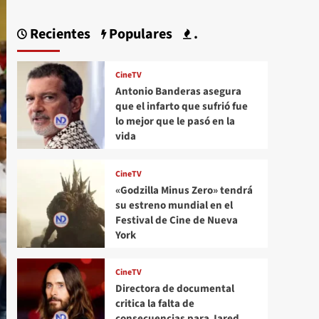
Recientes
Populares
.
CineTV
Antonio Banderas asegura
que el infarto que sufrió fue
lo mejor que le pasó en la
vida
CineTV
«Godzilla Minus Zero» tendrá
su estreno mundial en el
Festival de Cine de Nueva
York
CineTV
Directora de documental
critica la falta de
consecuencias para Jared