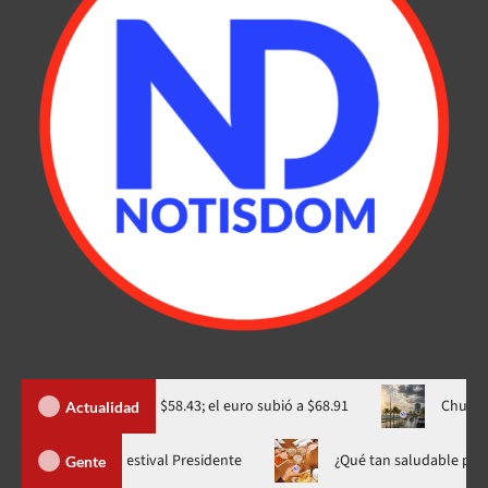
a vendido a RD$58.43; el euro subió a $68.91
Chubascos pasajer
Actualidad
Yiyo Sarante se suma al Festival Presidente
¿Qué tan sa
Gente