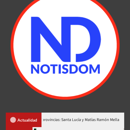
r dos nuevas provincias: Santa Lucía y Matías Ramón Mella
Dól
Actualidad