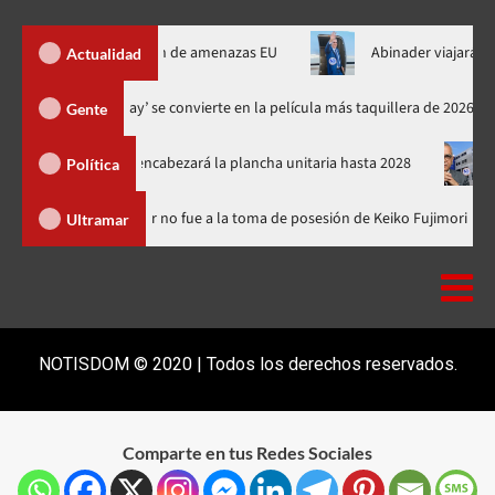
de Ormuz al fin de amenazas EU
Abinader viajará a Colombia a 
Actualidad
‘Spider-Man: Brand New Day’ se convierte en la película más taquiller
Gente
el PRM y encabezará la plancha unitaria hasta 2028
Carlos Ga
Política
inicana
Luis Abinader no fue a la toma de posesión de Keiko F
Ultramar
NOTISDOM © 2020 | Todos los derechos reservados.
Comparte en tus Redes Sociales