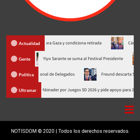
plan Trump para Gaza y condiciona retirada
Cámara de Cuent
Actualidad
ora en nuevo horario
Yiyo Sarante se suma al Festival Preside
Gente
mblea Nacional de Delegados
Freund descarta Secretaría de O
Política
Presidente de Honduras felicita a Abinader por Juegos SD 2026 y pide ap
Ultramar
NOTISDOM © 2020 | Todos los derechos reservados.