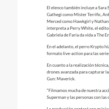
El elenco también incluye a Sar
Gathegi como Mister Terrific, A
Merced como Hawkgirl y Nathan 
interpreta a Perry White, el edit
Gabriela de Faría da vida a The E
En el adelanto, el perro Krypto hi
formato live-action para las serie
En cuanto a la realización técnic
drones avanzada para capturar la
Gun: Maverick.
“Filmamos mucha de nuestra acci
Superman y las personas con las 
La producción contará con música