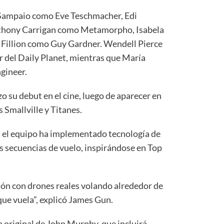
a Sampaio como Eve Teschmacher, Edi
nthony Carrigan como Metamorpho, Isabela
Fillion como Guy Gardner. Wendell Pierce
or del Daily Planet, mientras que María
ngineer.
zo su debut en el cine, luego de aparecer en
s Smallville y Titanes.
a, el equipo ha implementado tecnología de
s secuencias de vuelo, inspirándose en Top
ón con drones reales volando alrededor de
que vuela”, explicó James Gun.
 original de John Murphy, que incluirá