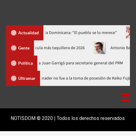
 República Dominicana: “El pueblo se lo merece”
«¡Qué orgullo!
Actualidad
rand New Day’ se convierte en la película más taquillera de 2026
Gente
palda a Juan Garrigó para secretario general del PRM
Dionisio
Política
blica Dominicana
Luis Abinader no fue a la toma de posesión d
Ultramar
NOTISDOM © 2020 | Todos los derechos reservados.