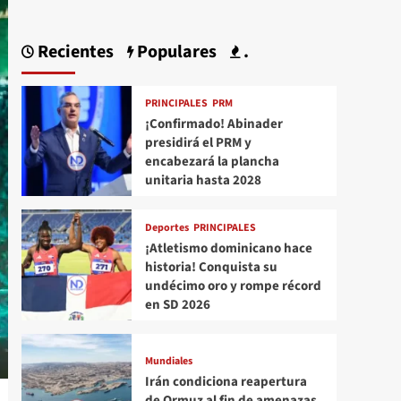
Recientes
Populares
.
PRINCIPALES
PRM
¡Confirmado! Abinader
presidirá el PRM y
encabezará la plancha
unitaria hasta 2028
Deportes
PRINCIPALES
¡Atletismo dominicano hace
historia! Conquista su
undécimo oro y rompe récord
en SD 2026
Mundiales
Irán condiciona reapertura
de Ormuz al fin de amenazas