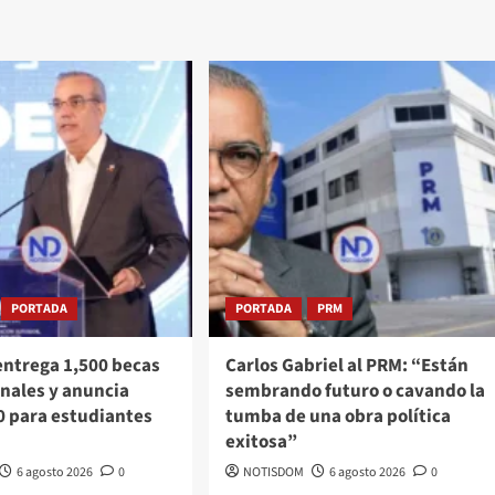
PORTADA
PORTADA
PRM
entrega 1,500 becas
Carlos Gabriel al PRM: “Están
nales y anuncia
sembrando futuro o cavando la
0 para estudiantes
tumba de una obra política
exitosa”
6 agosto 2026
0
NOTISDOM
6 agosto 2026
0