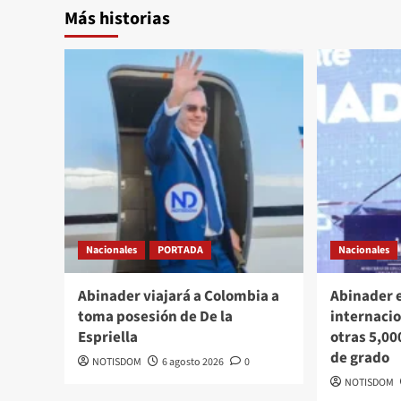
Más historias
Nacionales
PORTADA
Nacionales
Abinader viajará a Colombia a
Abinader 
toma posesión de De la
internacio
Espriella
otras 5,00
de grado
NOTISDOM
6 agosto 2026
0
NOTISDOM