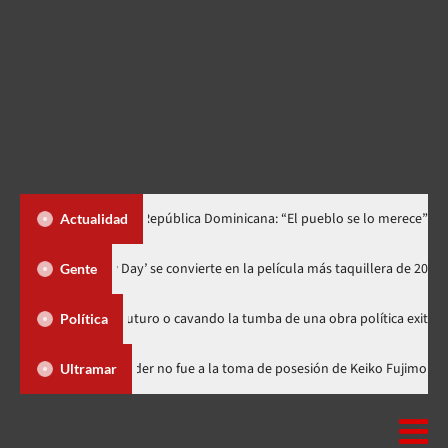
lo dedica a República Dominicana: “El pueblo se lo merece”
«¡Q
Actualidad
‘Spider-Man: Brand New Day’ se convierte en la película más taqui
Gente
mbrando futuro o cavando la tumba de una obra política exitosa”
Política
Dominicana
Luis Abinader no fue a la toma de posesión de Keik
Ultramar