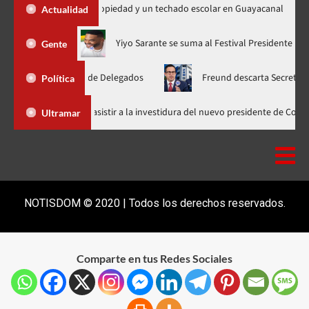
 títulos de propiedad y un techado escolar en Guayacanal
Do
Actualidad
a”, ahora en nuevo horario
Yiyo Sarante se suma al Festival Pr
Gente
 Nacional de Delegados
Freund descarta Secretaría de Organi
Política
Abinader llega a Cali para asistir a la investidura del nuevo presi
Ultramar
NOTISDOM © 2020 | Todos los derechos reservados.
Comparte en tus Redes Sociales