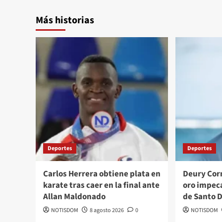
Más historias
Deportes
Deportes
Carlos Herrera obtiene plata en
Deury Corn
karate tras caer en la final ante
oro impeca
Allan Maldonado
de Santo 
NOTISDOM
8 agosto 2026
0
NOTISDOM