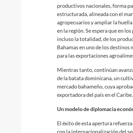
productivos nacionales, forma pa
estructurada, alineada con el ma
agropecuarios y ampliar la huell
en la región. Se espera que en lo
incluso la totalidad, de los produc
Bahamas en uno de los destinos 
para las exportaciones agroalime
Mientras tanto, continúan avanzad
de la batata dominicana, un culti
mercado bahameño, cuya aprobaci
exportadora del país en el Caribe
Un modelo de diplomacia económi
El éxito de esta apertura refuer
con la internacionalización del se