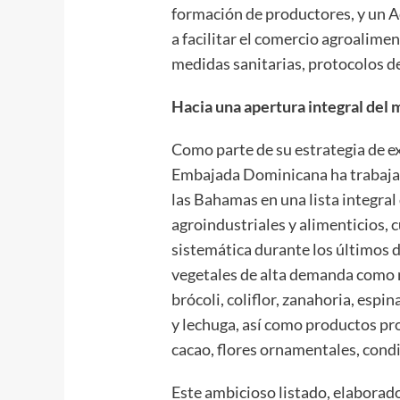
formación de productores, y un A
a facilitar el comercio agroalim
medidas sanitarias, protocolos de
Hacia una apertura integral de
Como parte de su estrategia de ex
Embajada Dominicana ha trabajado
las Bahamas en una lista integral
agroindustriales y alimenticios, 
sistemática durante los últimos do
vegetales de alta demanda como m
brócoli, coliflor, zanahoria, espin
y lechuga, así como productos pro
cacao, flores ornamentales, con
Este ambicioso listado, elaborad