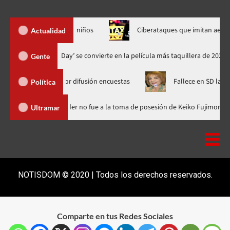
sta el interés de niños
Ciberataques que imitan aerolíneas
Actualidad
‘Spider-Man: Brand New Day’ se convierte en la película más taquill
Gente
CD Media por difusión encuestas
Fallece en SD la abogada Mar
Política
minicana
Luis Abinader no fue a la toma de posesión de Keiko 
Ultramar
NOTISDOM © 2020 | Todos los derechos reservados.
Comparte en tus Redes Sociales