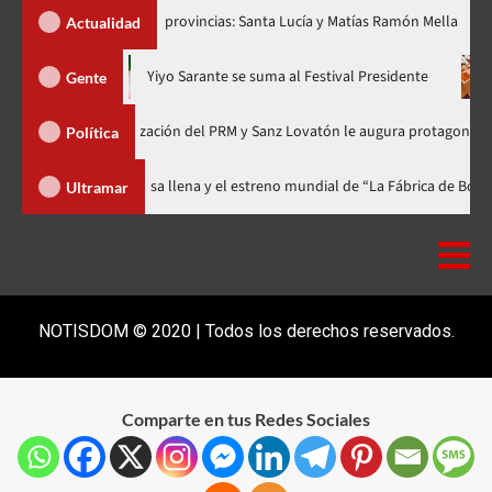
ar dos nuevas provincias: Santa Lucía y Matías Ramón Mella
D
Actualidad
ora en nuevo horario
Yiyo Sarante se suma al Festival Presiden
Gente
a de Organización del PRM y Sanz Lovatón le augura protagonismo político
Política
al celebra 15 años con una gala a casa llena y el estreno mundial de “La Fá
Ultramar
NOTISDOM © 2020 | Todos los derechos reservados.
Comparte en tus Redes Sociales