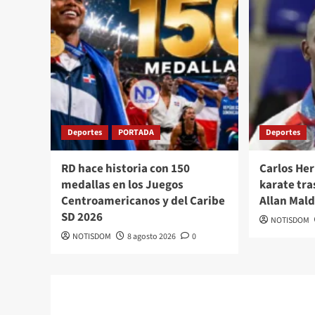
Deportes
PORTADA
Deportes
RD hace historia con 150
Carlos Her
medallas en los Juegos
karate tras
Centroamericanos y del Caribe
Allan Mal
SD 2026
NOTISDOM
NOTISDOM
8 agosto 2026
0