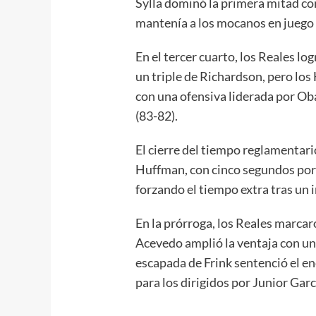
Sylla dominó la primera mitad co
mantenía a los mocanos en juego 
En el tercer cuarto, los Reales l
un triple de Richardson, pero los
con una ofensiva liderada por Oba
(83-82).
El cierre del tiempo reglamentario
Huffman, con cinco segundos por 
forzando el tiempo extra tras un 
En la prórroga, los Reales marcar
Acevedo amplió la ventaja con una
escapada de Frink sentenció el en
para los dirigidos por Junior Garc