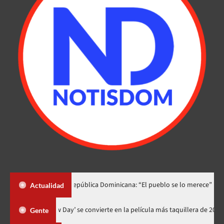
lo dedica a República Dominicana: “El pueblo se lo merece”
«¡Q
Actualidad
‘Spider-Man: Brand New Day’ se convierte en la película más taqui
Gente