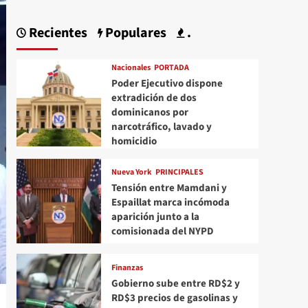
Recientes
Populares
.
Nacionales
PORTADA
Poder Ejecutivo dispone
extradición de dos
dominicanos por
narcotráfico, lavado y
homicidio
Nueva York
PRINCIPALES
Tensión entre Mamdani y
Espaillat marca incómoda
aparición junto a la
comisionada del NYPD
Finanzas
Gobierno sube entre RD$2 y
RD$3 precios de gasolinas y