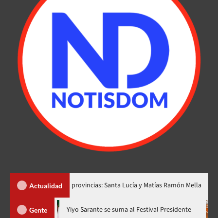
r dos nuevas provincias: Santa Lucía y Matías Ramón Mella
Dó
Actualidad
ora en nuevo horario
Yiyo Sarante se suma al Festival Preside
Gente