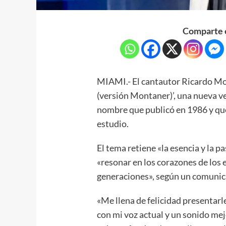
Comparte e
MIAMI.- El cantautor Ricardo Mon
(versión Montaner)’, una nueva v
nombre que publicó en 1986 y qu
estudio.
El tema retiene «la esencia y la p
«resonar en los corazones de los 
generaciones», según un comunica
«Me llena de felicidad presentarl
con mi voz actual y un sonido me