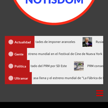
 nuevas facultades de imponer aranceles
Rusia condiciona pa
Actualidad
Godzilla Minus Zero» tendrá su estreno mundial en el Festival de Cine de N
Gente
 Frías, diputado del PRM por SD Este
PRM conserva el liderazg
Política
ival celebra 15 años con una gala a casa llena y el estreno mundial de “La 
Ultramar